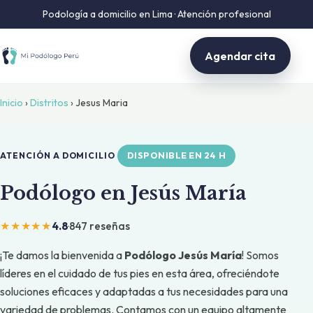
Podología a domicilio en Lima · Atención profesional
Agendar cita
Inicio
›
Distritos
› Jesus Maria
DISPONIBLE EN 24 H
ATENCIÓN A DOMICILIO
Podólogo en Jesús María
★★★★★
4.8
·
847 reseñas
¡Te damos la bienvenida a
Podólogo Jesús María
! Somos
líderes en el cuidado de tus pies en esta área, ofreciéndote
soluciones eficaces y adaptadas a tus necesidades para una
variedad de problemas. Contamos con un equipo altamente