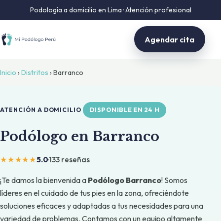
Podología a domicilio en Lima · Atención profesional
Agendar cita
Inicio
›
Distritos
› Barranco
DISPONIBLE EN 24 H
ATENCIÓN A DOMICILIO
Podólogo en Barranco
★★★★★
5.0
·
133 reseñas
¡Te damos la bienvenida a
Podólogo Barranco
! Somos
líderes en el cuidado de tus pies en la zona, ofreciéndote
soluciones eficaces y adaptadas a tus necesidades para una
variedad de problemas. Contamos con un equipo altamente