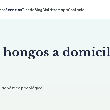
ros
Servicios
Tienda
Blog
Distritos
Mapa
Contacto
 hongos a domicil
Diagnóstico podológico,