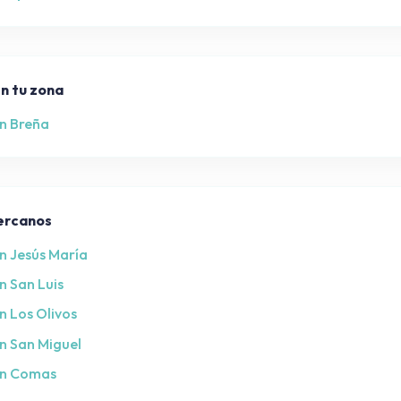
n tu zona
n Breña
cercanos
n Jesús María
n San Luis
 Los Olivos
n San Miguel
en Comas